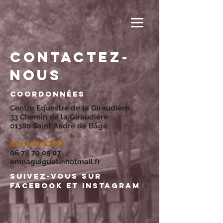
CONTACTEZ-
nous
coordonnées
Centre Equestre de la Giraudière
33 Chemin de la Giraudière
01380 Saint André de Bâgé
Emna GUIGUET
06 78 79 05 07
emnaguiguet@hotmail.fr
Suivez-vous sur
facebook et instagram